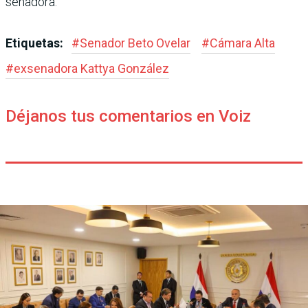
senadora.
Etiquetas:
#
Senador Beto Ovelar
#
Cámara Alta
#
exsenadora Kattya Gon­zález
Déjanos tus comentarios en Voiz