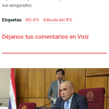
sus asegurados.
Etiquetas:
#
El IPS
#
deuda del IPS
Déjanos tus comentarios en Voiz