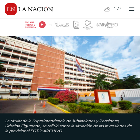
14
°
ESCUCHÁ
TU RADIO
PREFERIDA
La titular de la Superintendencia de Jubilaciones y Pensiones,
Griselda Figueredo, se refirió sobre la situación de las inversiones de
la previsional.FOTO: ARCHIVO