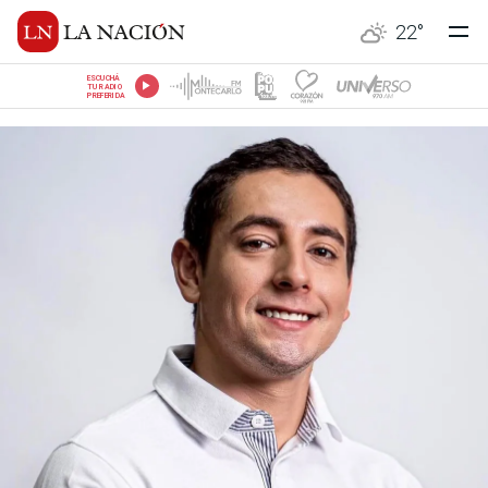
22
°
ESCUCHÁ
TU RADIO
PREFERIDA