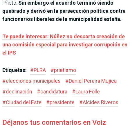
Prieto.
Sin embargo el acuerdo terminó siendo
quebrado y derivó en la persecución política contra
funcionarios liberales de la municipalidad esteña.
Te puede interesar: Núñez no descarta creación de
una comisión especial para investigar corrupción en
el IPS
Etiquetas:
#
PLRA
#
prietismo
#
elecciones municipales
#
Daniel Pereira Mujica
#
declinación
#
candidatura
#
Laura Folle
#
Ciudad del Este
#
presidente
#
Alcides Riveros
Déjanos tus comentarios en Voiz