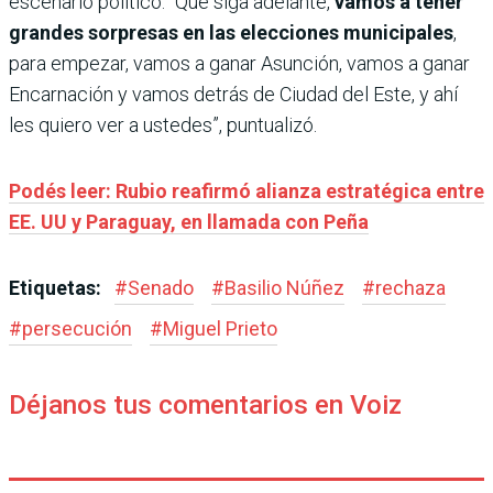
escenario político. “Que siga adelante,
vamos a tener
grandes sorpresas en las elecciones municipales
,
para empezar, vamos a ganar Asunción, vamos a ganar
Encarnación y vamos detrás de Ciudad del Este, y ahí
les quiero ver a ustedes”, puntualizó.
Podés leer: Rubio reafirmó alianza estratégica entre
EE. UU y Paraguay, en llamada con Peña
Etiquetas:
#
Senado
#
Basilio Núñez
#
rechaza
#
persecución
#
Miguel Prieto
Déjanos tus comentarios en Voiz