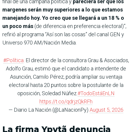
final de una campaña política y
pareciera ser que los
margenes serán muy superiores a lo que estamos
manejando hoy. Yo creo que se llegará a un 18 % o
un poco más
(de diferencia en preferencia electoral)”,
refirió al programa “Así son las cosas” del canal GEN y
Universo 970 AM/Nación Media.
#Política
. El director de la consultora Grau & Asociados,
Adolfo Grau, estimó que el candidato a intendente de
Asunción, Camilo Pérez, podría ampliar su ventaja
electoral hasta 20 puntos sobre la postulante de la
oposición, Soledad Núñez.
#TodoEstáEnLN
https://t.co/qdrjzQkRFh
— Diario La Nación (@LaNacionPy)
August 5, 2026
La firma Ypytã denuncia