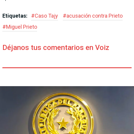
Etiquetas:
#
Caso Tajy
#
acusación contra Prieto
#
Miguel Prieto
Déjanos tus comentarios en Voiz