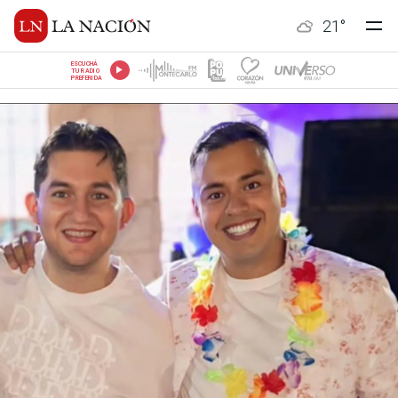
21
°
ESCUCHÁ
TU RADIO
PREFERIDA