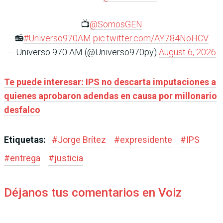
📺
@SomosGEN
📻
#Universo970AM
pic.twitter.com/AY784NoHCV
— Universo 970 AM (@Universo970py)
August 6, 2026
Te puede interesar: IPS no descarta imputaciones a
quienes aprobaron adendas en causa por millonario
desfalco
Etiquetas:
#
Jorge Brítez
#
expresidente
#
IPS
#
entrega
#
justicia
Déjanos tus comentarios en Voiz