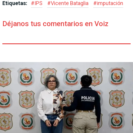
Etiquetas:
#
IPS
#
Vicente Bataglia
#
imputación
Déjanos tus comentarios en Voiz