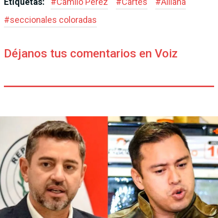
Etiquetas:
#
Camilo Pérez
#
Cartes
#
Alliana
#
seccionales coloradas
Déjanos tus comentarios en Voiz