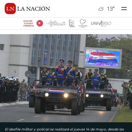
13
°
ESCUCHÁ
TU RADIO
PREFERIDA
El desfile militar y poli­cial se realizará el jueves 14 de mayo, desde las