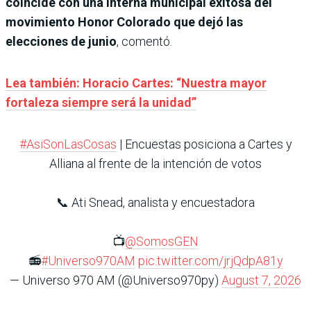
coincide con una interna municipal exitosa del
movimiento Honor Colorado que dejó las
elecciones de junio
, comentó.
Lea también: Horacio Cartes: “Nuestra mayor
fortaleza siempre será la unidad”
#AsiSonLasCosas
| Encuestas posiciona a Cartes y
Alliana al frente de la intención de votos
📞 Ati Snead, analista y encuestadora
📺
@SomosGEN
📻
#Universo970AM
pic.twitter.com/jrjQdpA81y
— Universo 970 AM (@Universo970py)
August 7, 2026