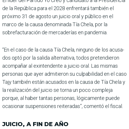
El líder del Partido Yo Creo y candidato a la Presiden­cia
de la República para el 2028 enfrentará también el
próximo 31 de agosto un jui­cio oral y público en el
marco de la causa denominada Tía Chela, por la
sobrefactura­ción de mercaderías en pan­demia.
“En el caso de la causa Tía Chela, ninguno de los acusa­
dos optó por la salida alter­nativa, todos pretendieron
acompañar al exintendente a juicio oral. Las mismas
personas que ayer admi­tieron su culpabilidad en el caso
Tajy también están acusados en la causa de Tía Chela y
la realización del jui­cio se torna un poco com­pleja
porque, al haber tan­tas personas, lógicamente puede
ocasionar suspensio­nes reiteradas”, comentó el fiscal.
JUICIO, A FIN DE AÑO