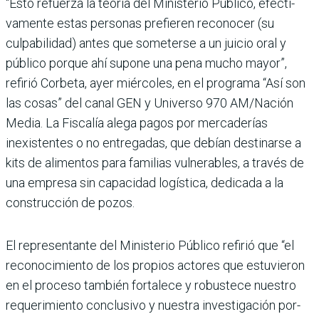
“Esto refuerza la teoría del Ministerio Público, efecti­
vamente estas personas pre­fieren reconocer (su
culpabi­lidad) antes que someterse a un juicio oral y
público por­que ahí supone una pena mucho mayor”,
refirió Cor­beta, ayer miércoles, en el programa “Así son
las cosas” del canal GEN y Universo 970 AM/Nación
Media. La Fiscalía alega pagos por mercaderías
inexistentes o no entregadas, que debían destinarse a
kits de alimen­tos para familias vulnera­bles, a través de
una empresa sin capacidad logística, dedi­cada a la
construcción de pozos.
El representante del Minis­terio Público refirió que “el
reconocimiento de los pro­pios actores que estuvieron
en el proceso también for­talece y robustece nuestro
requerimiento conclusivo y nuestra investigación por­