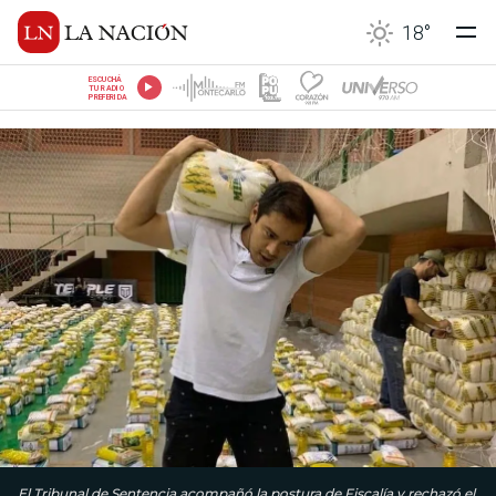
18
°
ESCUCHÁ
TU RADIO
PREFERIDA
El Tribunal de Sentencia acompañó la postura de Fiscalía y rechazó el