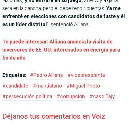
las urnas)
y no entraré en su juego,
si le voy a ganar
será en la cancha, pero él debe rendir cuentas.
Ya me
enfrenté en elecciones con candidatos de fuste y él
es un líder distrital
”, sentenció Alliana.
Te puede interesar: Alliana anuncia la visita de
inversores de EE. UU. interesados en energía para
fin de año
Etiquetas:
#
Pedro Alliana
#
vicepresidente
#
candidato
#
mandatario
#
Miguel Prieto
#
persecución política
#
corrupción
#
caso Tajy
Déjanos tus comentarios en Voiz