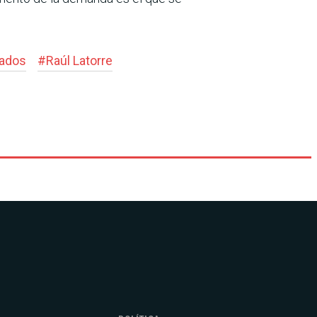
tados
#
Raúl Latorre