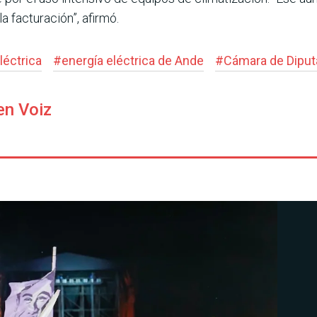
a factu­ración”, afirmó.
eléctrica
#
energía eléctrica de Ande
#
Cámara de Dipu
en Voiz