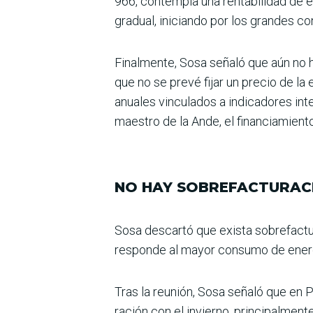
966, contempla una rentabili­dad de e
gradual, iniciando por los grandes co
Finalmente, Sosa señaló que aún no ha
que no se prevé fijar un precio de la
anuales vinculados a indicadores int
maestro de la Ande, el financiamient
NO HAY SOBREFACTURAC
Sosa descartó que exista sobrefactura
responde al mayor consumo de ener­gí
Tras la reunión, Sosa señaló que en
ración con el invierno, princi­palmen