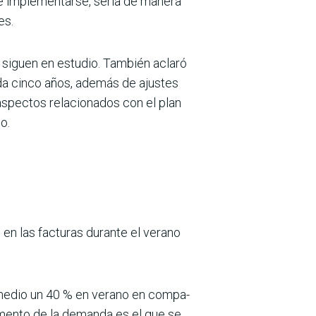
 de implementarse, sería de manera
es.
 siguen en estu­dio. También aclaró
cada cinco años, además de ajustes
aspectos relacio­nados con el plan
o.
 en las facturas durante el verano
omedio un 40 % en verano en compa­
aumento de la demanda es el que se