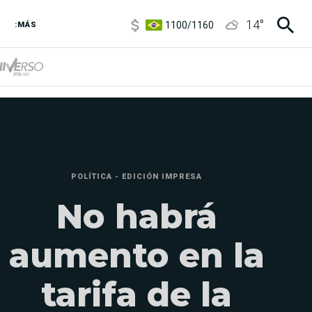
1100
/
1160
14
°
3,8
/
4
:MÁS
6850
/
7200
5900
/
5960
POLÍTICA - EDICIÓN IMPRESA
No habrá
aumento en la
tarifa de la