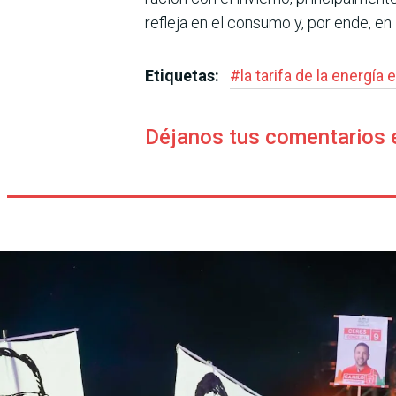
refleja en el con­sumo y, por ende, en l
Etiquetas:
#
la tarifa de la energía 
Déjanos tus comentarios 