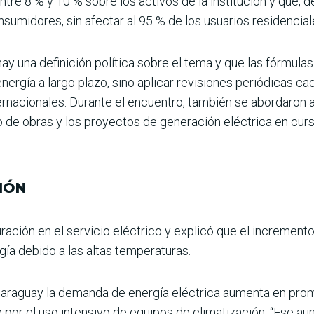
ntre 8 % y 10 % sobre los activos de la institución y que,
nsumidores, sin afectar al 95 % de los usua­rios residencial
y una definición política sobre el tema y que las fórmulas
 energía a largo plazo, sino aplicar revisiones periódicas 
ernacionales. Durante el encuentro, también se abordaron 
o de obras y los proyectos de gene­ración eléctrica en curs
IÓN
ción en el ser­vicio eléctrico y explicó que el incremento
a debido a las altas tem­peraturas.
 Paraguay la demanda de energía eléc­trica aumenta en pr
te por el uso intensivo de equipos de climatización. “Ese 