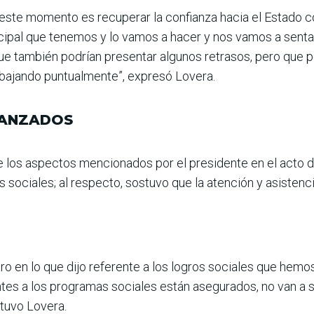
n este momento es recuperar la confianza hacia el Estad
incipal que tenemos y lo vamos a hacer y nos vamos a sent
ue también podrían presentar algunos retrasos, pero que p
bajando pun­tualmente”, expresó Lovera.
CANZADOS
 de los aspectos mencionados por el presi­dente en el acto d
 sociales; al res­pecto, sostuvo que la aten­ción y asistenc
aro en lo que dijo referente a los logros socia­les que hem
ntes a los programas socia­les están asegurados, no van a s
stuvo Lovera.