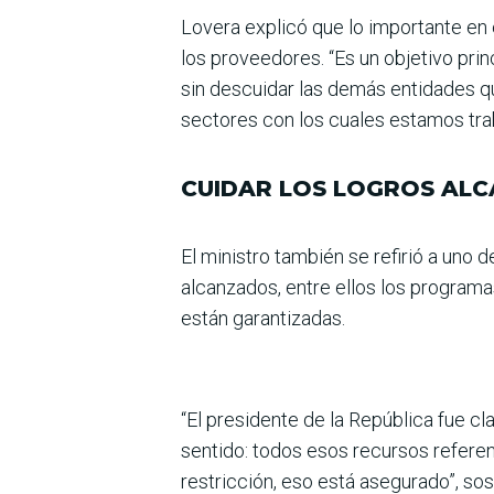
Lovera explicó que lo impor­tante e
los pro­veedores. “Es un objetivo pr
sin descui­dar las demás entidades q
sectores con los cua­les estamos tra
CUIDAR LOS LOGROS AL
El ministro también se refi­rió a uno
alcanzados, entre ellos los programas
están garantizadas.
“El presidente de la Repú­blica fue cl
sen­tido: todos esos recursos refe­re
restricción, eso está asegu­rado”, so