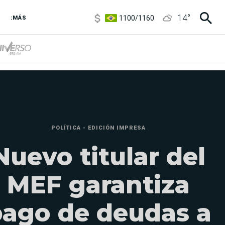
1100
/
1160
14
°
3,8
/
4
:MÁS
6850
/
7200
5900
/
5960
POLÍTICA - EDICIÓN IMPRESA
Nuevo titular del
MEF garantiza
ago de deudas a