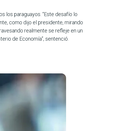
s los para­guayos. “Este desafío lo
te, como dijo el pre­sidente, mirando
rave­sando realmente se refleje en un
sterio de Economía”, sentenció.