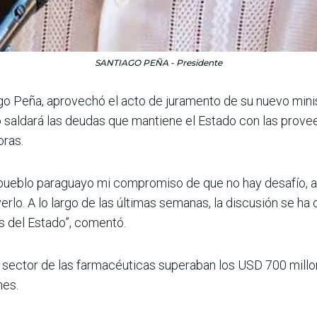
SANTIAGO PEÑA - Presidente
iago Peña, apro­vechó el acto de juramento de su nuevo min
no saldará las deudas que mantiene el Estado con las prove
oras.
al pueblo paraguayo mi com­promiso de que no hay desafío, a
lo. A lo largo de las últi­mas semanas, la discusión se h
s del Estado”, comentó.
l sector de las farmacéuticas superaban los USD 700 millo
nes.