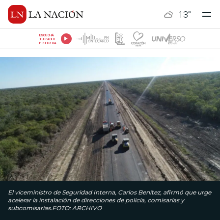
13
°
ESCUCHÁ
TU RADIO
PREFERIDA
El viceministro de Seguridad Interna, Carlos Benítez, afirmó que urge
acelerar la instalación de direcciones de policía, comisarías y
subcomisarías.FOTO: ARCHIVO