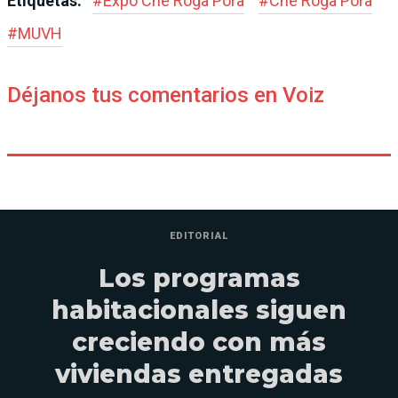
Etiquetas:
#
Expo Che Róga Porã
#
Che Róga Porã
#
MUVH
Déjanos tus comentarios en Voiz
EDITORIAL
Los programas
habitacionales siguen
creciendo con más
viviendas entregadas