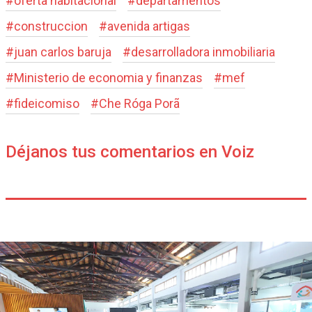
#
oferta habitacional
#
departamentos
#
construccion
#
avenida artigas
#
juan carlos baruja
#
desarrolladora inmobiliaria
#
Ministerio de economia y finanzas
#
mef
#
fideicomiso
#
Che Róga Porã
Déjanos tus comentarios en Voiz