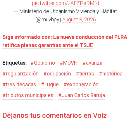
pic.twitter.com/zAFZPeDMfd
— Ministerio de Urbanismo Vivienda y Hábitat
(@muvhpy)
August 3, 2026
Siga informado con: La nueva conducción del PLRA
ratifica plenas garantías ante el TSJE
Etiquetas:
#
Gobierno
#
MUVH
#
avanza
#
regularización
#
ocupación
#
tierras
#
histórica
#
tres décadas
#
Luque
#
exhoneración
#
tributos municipales
#
Juan Carlos Baruja
Déjanos tus comentarios en Voiz