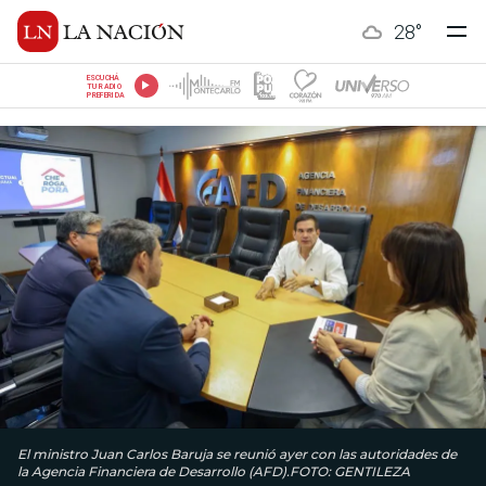
28
°
ESCUCHÁ
TU RADIO
PREFERIDA
El ministro Juan Carlos Baruja se reunió ayer con las autoridades de
la Agencia Financiera de Desarrollo (AFD).FOTO: GENTILEZA