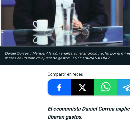
Daniel Correa y Manuel Alarcón analizaron el anuncio hecho por el minis
meses de un plan de ajuste de gastos.FOTO: MARIANA DÍAZ
Compartir en redes
El economista Daniel Correa explic
liberen gastos.