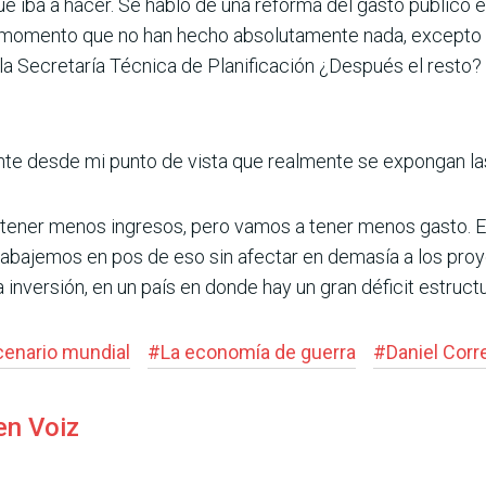
que iba a hacer. Se habló de una reforma del gasto público 
momento que no han hecho absolutamente nada, excepto la 
 y la Secretaría Técnica de Planificación ¿Después el resto
nte desde mi punto de vista que realmente se expongan l
tener menos ingre­sos, pero vamos a tener menos gasto. E
trabajemos en pos de eso sin afectar en demasía a los proy
 inversión, en un país en donde hay un gran déficit estructur
enario mundial
#
La economía de guerra
#
Daniel Corr
en Voiz