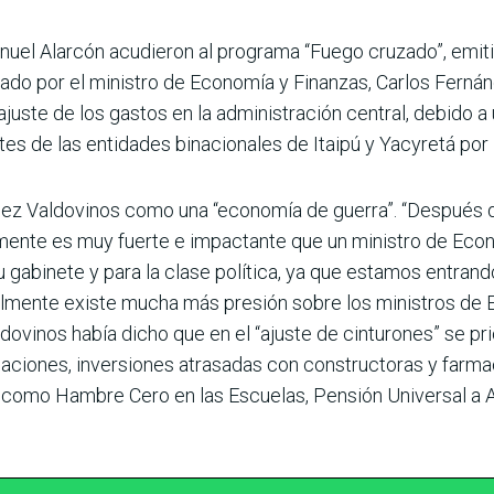
uel Alarcón acudieron al programa “Fuego cru­zado”, emi
lizado por el ministro de Economía y Finanzas, Carlos Fernán
juste de los gastos en la administración cen­tral, debido a
es de las entidades binaciona­les de Itaipú y Yacyretá por l
dez Valdovinos como una “economía de gue­rra”. “Después 
lmente es muy fuerte e impactante que un minis­tro de Eco
u gabinete y para la clase política, ya que esta­mos entran
­mente existe mucha más presión sobre los ministros de E
ldo­vinos había dicho que en el “ajuste de cinturones” se pr
laciones, inversiones atrasadas con constructoras y farmac
s como Ham­bre Cero en las Escuelas, Pensión Universal a A