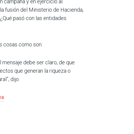
en campaña y en ejercicio al
fusión del Minis­terio de Hacienda,
? ¿Qué pasó con las entidades
as cosas como son.
l mensaje debe ser claro, de que
ectos que gene­ran la riqueza o
al”, dijo.
ea