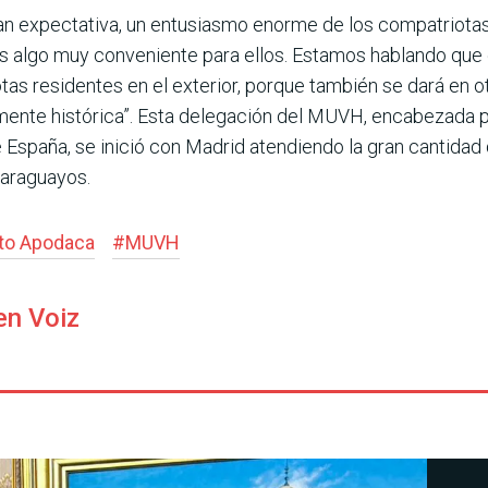
an expectativa, un entu­siasmo enorme de los compa­triota
 es algo muy conveniente para ellos. Esta­mos hablando que
tas residentes en el exte­rior, porque también se dará en o
almente histórica”. Esta delegación del MUVH, encabezada p
e España, se inició con Madrid atendiendo la gran cantida
paraguayos.
to Apodaca
#
MUVH
en Voiz