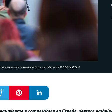
en las exitosas presentaciones en España.FOTO: MUVH
a entusiasma a compatriotas en España, destaca embaja