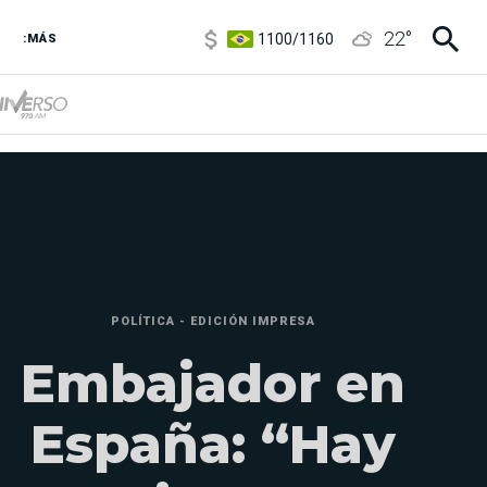
1100
/
1160
22
°
3,8
/
4
:MÁS
6850
/
7200
5900
/
5960
POLÍTICA - EDICIÓN IMPRESA
Embajador en
España: “Hay