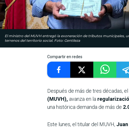
El ministro del MUVH entregó la exoneración de tributos municipales, un 
terrenos del territorio social. Foto: Gentileza
Compartir en redes
Después de más de tres décadas, e
(MUVH),
avanza en la
regularizació
una histórica demanda de más de
2.
Este lunes, el titular del MUVH,
Juan 