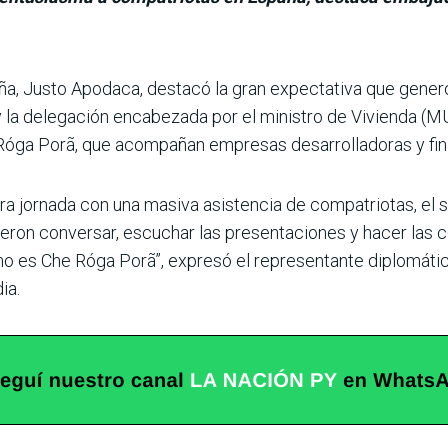
a, Justo Apodaca, des­tacó la gran expectativa que gener
 la delegación encabezada por el ministro de Vivienda (MU
Róga Porã, que acompañan empresas desarrolladoras y fin
ra jor­nada con una masiva asisten­cia de compatriotas, el
ieron conversar, escu­char las presentaciones y hacer las 
mo es Che Róga Porã”, expresó el representante diplomátic
ia.