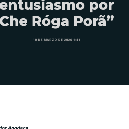
entusiasmo por
Che Róga Porã”
10 DE MARZO DE 2026 1:41
dor Apodaca.