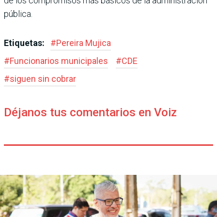
de los compromisos más bási­cos de la administración
pública.
Etiquetas:
#
Pereira Mujica
#
Funcionarios municipales
#
CDE
#
siguen sin cobrar
Déjanos tus comentarios en Voiz