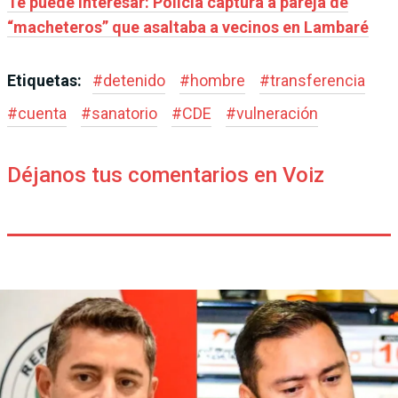
Te puede interesar: Policía captura a pareja de
“macheteros” que asaltaba a vecinos en Lambaré
Etiquetas:
#
detenido
#
hombre
#
transferencia
#
cuenta
#
sanatorio
#
CDE
#
vulneración
Déjanos tus comentarios en Voiz