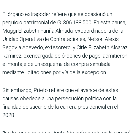
El órgano extrapoder refiere que se ocasionó un
perjuicio patrimonial de G. 306.188.500. En esta causa,
Maggi Elizabeth Fariña Almada, excoordi­nadora de la
Unidad Opera­tiva de Contrataciones; Nel­son Alexis
Segovia Acevedo, extesorero; y Cirle Eliza­beth Alcaraz
Ramírez, exen­cargada de órdenes de pago, admitieron
el montaje de un esquema de compra simu­lada
mediante licitaciones por vía de la excepción.
Sin embargo, Prieto refiere que el avance de estas
causas obedece a una persecución política con la
finalidad de sacarlo de la carrera presi­dencial en el
2028.
“No le tengo miedo a Prieto (de enfrentarle en las urnas)