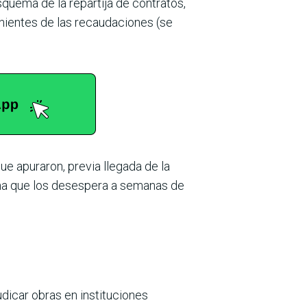
esquema de la repartija de contratos,
ientes de las recauda­ciones (se
e apura­ron, previa llegada de la
rama que los desespera a semanas de
udicar obras en instituciones