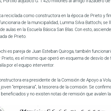
s, Portillo adjudicó G. 1.420 millones al amigo fra­zadero de
a reciclada como constructora en la época de Prieto y firm
funcionaria de la municipalidad, Lumma Silva Bat­tochi, se
 de aulas en la Escuela Básica San Blas. Con esto, asciend
ada de Prieto.
chi es pareja de Juan Esteban Quiroga, tam­bién funciona
r Prieto, es el mismo que operó en esquema de desvío de f
lía por el equipo interventor.
 constructora era pre­sidente de la Comisión de Apoyo a Vol
 joven “empresaria”, la tesorera de la comisión. Se confir
eneficia­dos y no existen notas de remisión que avalen la p