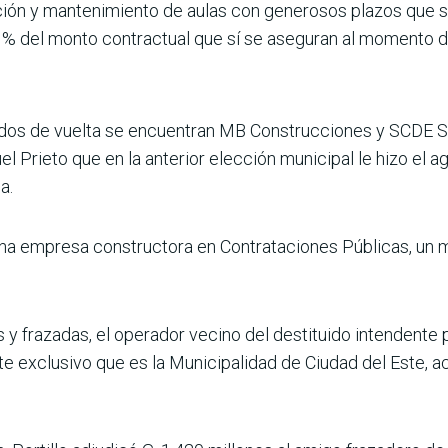
ión y mantenimiento de aulas con generosos plazos que se
0 % del monto contractual que sí se asegu­ran al momento de
ados de vuelta se encuentran MB Construc­ciones y SCDE SA.
el Prieto que en la anterior elección munici­pal le hizo el 
a.
a empresa cons­tructora en Contrataciones Públicas, un 
y frazadas, el ope­rador vecino del destituido intendente p
te exclusivo que es la Munici­palidad de Ciudad del Este,