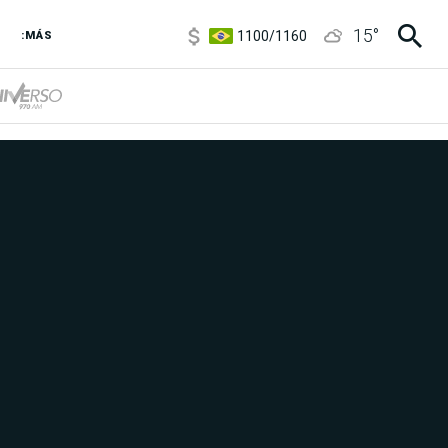
1100
/
1160
15
°
:MÁS
3,8
/
4
6850
/
7200
5900
/
5960