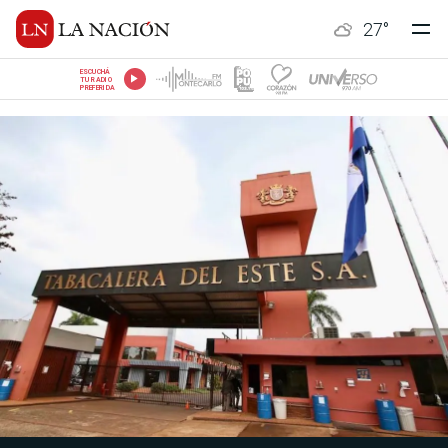
27
°
ESCUCHÁ
TU RADIO
PREFERIDA