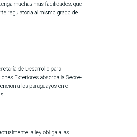
 tenga muchas más facilida­des, que
te regulato­ria al mismo grado de
cretaría de Desarrollo para
iones Exteriores absorba la Secre­
tención a los para­guayos en el
s.
ctualmente la ley obliga a las