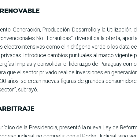
 RENOVABLE
o, Generación, Pro­ducción, Desarrollo y la Utili­zación, de
enciona­les No Hidráulicas”: diversi­fica la oferta, aporta 
ias electrointensi­vas como el hidrógeno verde o los data 
 privadas. Introduce cambios puntuales al marco vigente pa
energías lim­pias y consolidar el liderazgo de Paraguay co
a que el sector pri­vado realice inversiones en generación 
 a 30 años, se crean nuevas figuras de grandes consumidor
sector”, subrayó.
ARBITRAJE
rídico de la Presi­dencia, presentó la nueva Ley de Reforma
roceso judicial, no compe­tir con el Poder Judicial, sino ser