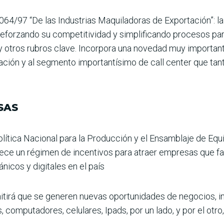
064/97 “De las Indus­trias Maquiladoras de Expor­tación”: 
efor­zando su competitividad y simplificando procesos par
 y otros rubros clave. Incorpora una novedad muy importante
i­zación y al segmento impor­tantísimo de call center que t
SAS
lítica Nacional para la Producción y el Ensamblaje de Equip
lece un régi­men de incentivos para atraer empresas que 
ánicos y digitales en el país
rmitirá que se gene­ren nuevas oportunidades de negocios, 
s, computadores, celula­res, Ipads, por un lado, y por el otr