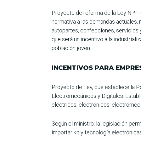
Proyecto de reforma de la Ley N.º 1.
normativa a las demandas actuales, r
autopartes, confeccio­nes, servicios
que será un incentivo a la industrial
población joven.
INCENTIVOS PARA EMPRE
Proyecto de Ley, que esta­blece la Po
Electromecánicos y Digitales. Estab
eléctri­cos, electrónicos, electrome­c
Según el ministro, la legisla­ción pe
impor­tar kit y tecnología electró­nica