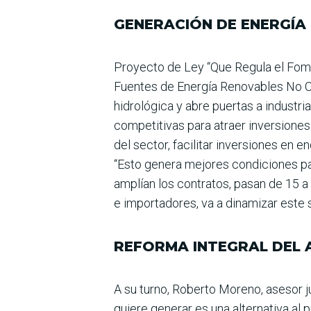
GENERACIÓN DE ENERGÍA
Proyecto de Ley “Que Regula el Foment
Fuentes de Energía Renovables No Conv
hidrológica y abre puertas a industr
competiti­vas para atraer inversiones
del sector, facilitar inversiones en 
“Esto genera mejores condicio­nes par
amplían los con­tratos, pasan de 15
e importadores, va a dina­mizar este 
REFORMA INTEGRAL DEL 
A su turno, Roberto Moreno, asesor ju
quiere generar es una alternativa al p