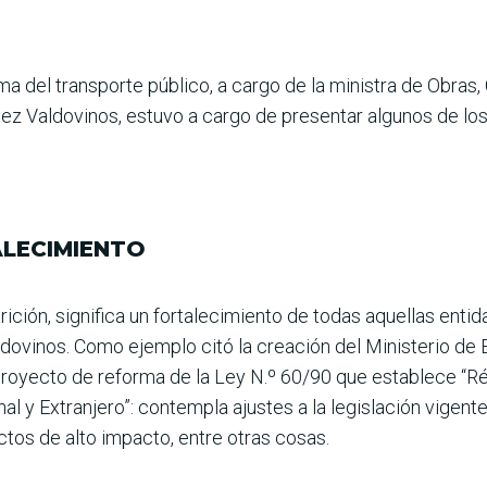
 del trans­porte público, a cargo de la ministra de Obras, C
z Valdovinos, estuvo a cargo de presentar algunos de los 
ALECIMIENTO
rición, significa un for­talecimiento de todas aque­llas ent
dovi­nos. Como ejemplo citó la crea­ción del Ministerio de
 Proyecto de reforma de la Ley N.º 60/90 que esta­blece “R
al y Extranjero”: contempla ajus­tes a la legislación vigent
tos de alto impacto, entre otras cosas.