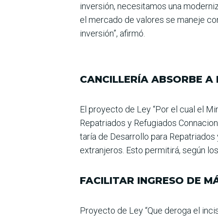
inversión, necesitamos una moderni­z
el mercado de valo­res se maneje con
inver­sión”, afirmó.
CANCILLERÍA ABSORBE A
El proyecto de Ley “Por el cual el Mi
Repatriados y Refugiados Connaciona
taría de Desarrollo para Repa­triados
extranjeros. Esto permitirá, según lo
FACILITAR INGRESO DE M
Proyecto de Ley “Que deroga el inciso