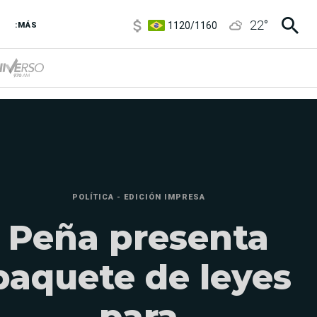
1120
/
1160
22
°
:MÁS
3,6
/
3,9
6850
/
7200
5920
/
5970
POLÍTICA - EDICIÓN IMPRESA
Peña presenta
paquete de leyes
para