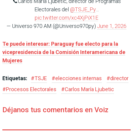
📞Carlos María Ljubetic, director de Programas
Electorales del
@TSJE_Py
…
pic.twitter.com/xc4XjPiX1E
— Universo 970 AM (@Universo970py)
June 1, 2026
Te puede interesar: Paraguay fue electo para la
vicepresidencia de la Comisión Interamericana de
Mujeres
Etiquetas:
#
TSJE
#
elecciones internas
#
director
#
Procesos Electorales
#
Carlos María Ljubetic
Déjanos tus comentarios en Voiz