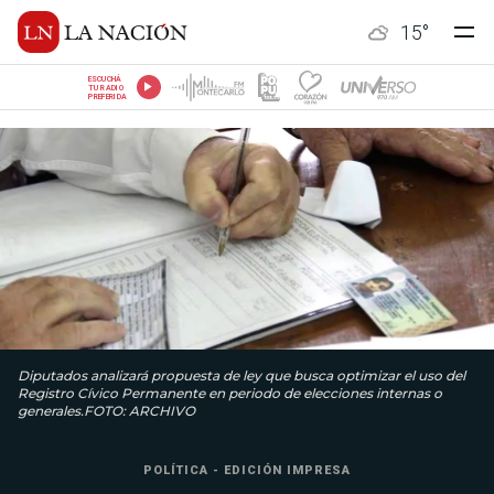
15
°
ESCUCHÁ
TU RADIO
PREFERIDA
Diputados analizará propuesta de ley que busca optimizar el uso del
Registro Cívico Permanente en periodo de elecciones internas o
generales.FOTO: ARCHIVO
POLÍTICA - EDICIÓN IMPRESA