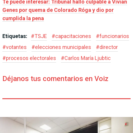
Te puede interesar: Tribunal halló culpable a Vivian
Genes por quema de Colorado Róga y dio por
cumplida la pena
Etiquetas:
#
TSJE
#
capacitaciones
#
funcionarios
#
votantes
#
elecciones municipales
#
director
#
procesos electorales
#
Carlos María Ljubtic
Déjanos tus comentarios en Voiz