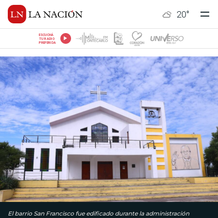
20
°
ESCUCHÁ
TU RADIO
PREFERIDA
El barrio San Francisco fue edificado durante la administración