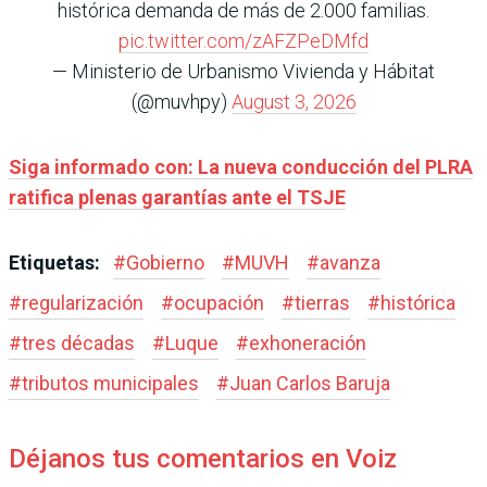
histórica demanda de más de 2.000 familias.
pic.twitter.com/zAFZPeDMfd
— Ministerio de Urbanismo Vivienda y Hábitat
(@muvhpy)
August 3, 2026
Siga informado con: La nueva conducción del PLRA
ratifica plenas garantías ante el TSJE
Etiquetas:
#
Gobierno
#
MUVH
#
avanza
#
regularización
#
ocupación
#
tierras
#
histórica
#
tres décadas
#
Luque
#
exhoneración
#
tributos municipales
#
Juan Carlos Baruja
Déjanos tus comentarios en Voiz