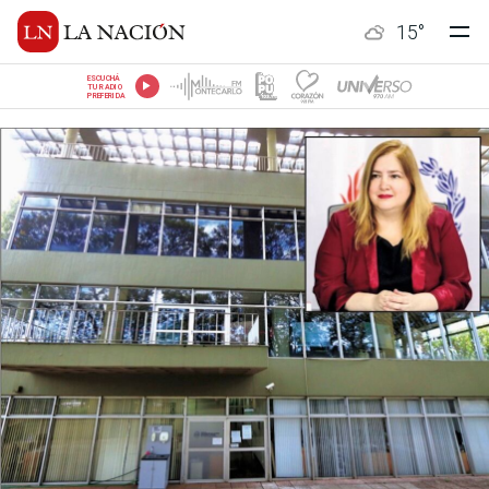
15
°
ESCUCHÁ
TU RADIO
PREFERIDA