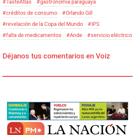
#
TasteAtlas
#
gastronomía paraguaya
#
créditos de consumo
#
Orlando Gill
#
revelación de la Copa del Mundo
#
IPS
#
falta de medicamentos
#
Ande
#
servicio eléctrico
Déjanos tus comentarios en Voiz