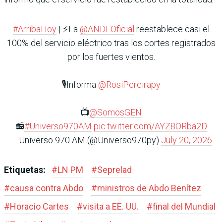
#ArribaHoy
| ⚡️La
@ANDEOficial
reestablece casi el
100% del servicio eléctrico tras los cortes registrados
por los fuertes vientos.
🎙️Informa
@RosiPereirapy
📺
@SomosGEN
📻
#Universo970AM
pic.twitter.com/AYZ8ORba2D
— Universo 970 AM (@Universo970py)
July 20, 2026
Etiquetas:
#
LN PM
#
Seprelad
#
causa contra Abdo
#
ministros de Abdo Benítez
#
Horacio Cartes
#
visita a EE. UU.
#
final del Mundial