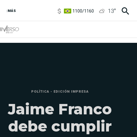
1100
/
1160
13
°
3,8
/
4
:MÁS
6850
/
7200
5900
/
5960
POLÍTICA - EDICIÓN IMPRESA
Jaime Franco
debe cumplir