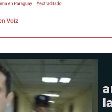
ena en Paraguay
#
extraditado
en Voiz
a
l