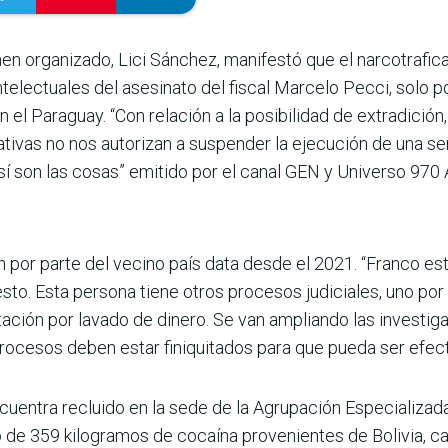
men orga­nizado, Lici Sánchez, manifestó que el narcotra­f
electuales del asesinato del fiscal Marcelo Pecci, solo pod
 el Paraguay. “Con relación a la posibilidad de extradición
ivas no nos autori­zan a suspender la ejecución de una se
Así son las cosas” emitido por el canal GEN y Universo 97
ón por parte del vecino país data desde el 2021. “Franco e
to. Esta per­sona tiene otros procesos judiciales, uno por
ación por lavado de dinero. Se van ampliando las investiga
rocesos deben estar fini­quitados para que pueda ser efecti
uentra recluido en la sede de la Agrupación Especializada
ico de 359 kilogramos de cocaína provenientes de Boli­via,