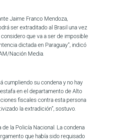
icante Jaime Franco Men­doza,
rá ser extra­ditado al Brasil una vez
, considero que va a ser de imposible
ntencia dictada en Paraguay”, indicó
0 AM/Nación Media.
stá cum­pliendo su condena y no hay
 estafa en el departamento de Alto
ciones fisca­les contra esta persona
vizado la extradición”, sostuvo.
 de la Policía Nacional. La condena
 cargamento que había sido requisado