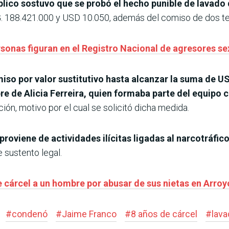
úblico sostuvo que se probó el hecho punible de lavado
. 188.421.000 y USD 10.050, además del comiso de dos te
rsonas figuran en el Registro Nacional de agresores se
miso por valor sustitutivo hasta alcanzar la suma de U
e de Alicia Ferreira, quien formaba parte del equipo 
ción, motivo por el cual se solicitó dicha medida.
o proviene de actividades ilícitas ligadas al narcotráfico
 sustento legal.
 cárcel a un hombre por abusar de sus nietas en Arroy
#
condenó
#
Jaime Franco
#
8 años de cárcel
#
lava