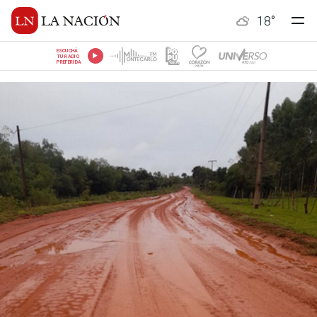
18
°
ESCUCHÁ
TU RADIO
PREFERIDA