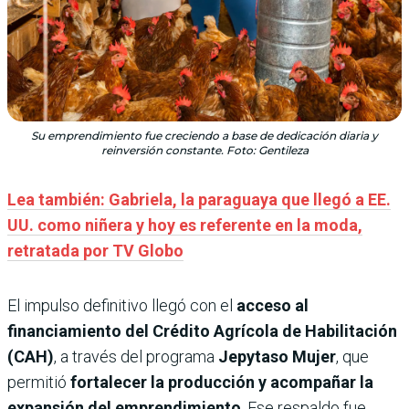
Su emprendimiento fue creciendo a base de dedicación diaria y
reinversión constante. Foto: Gentileza
Lea también: Gabriela, la paraguaya que llegó a EE.
UU. como niñera y hoy es referente en la moda,
retratada por TV Globo
El impulso definitivo llegó con el
acceso al
financiamiento del Crédito Agrícola de Habilitación
(CAH)
, a través del programa
Jepytaso Mujer
, que
permitió
fortalecer la producción y acompañar la
expansión del emprendimiento
. Ese respaldo fue