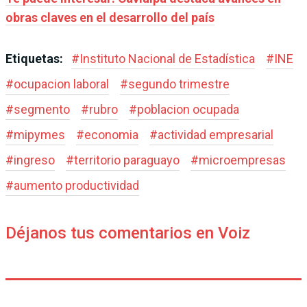
obras claves en el desarrollo del país
Etiquetas:
#
Instituto Nacional de Estadística
#
INE
#
ocupacion laboral
#
segundo trimestre
#
segmento
#
rubro
#
poblacion ocupada
#
mipymes
#
economia
#
actividad empresarial
#
ingreso
#
territorio paraguayo
#
microempresas
#
aumento productividad
Déjanos tus comentarios en Voiz