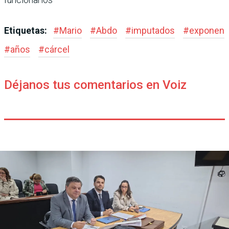
Etiquetas:
#
Mario
#
Abdo
#
imputados
#
exponen
#
años
#
cárcel
Déjanos tus comentarios en Voiz