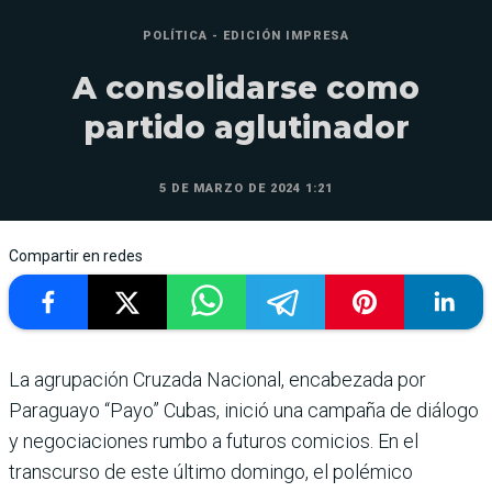
POLÍTICA - EDICIÓN IMPRESA
A consolidarse como
partido aglutinador
5 DE MARZO DE 2024 1:21
Compartir en redes
La agrupación Cruzada Nacio­nal, encabezada por
Paraguayo “Payo” Cubas, inició una cam­paña de diálogo
y negociacio­nes rumbo a futuros comicios. En el
transcurso de este último domingo, el polémico