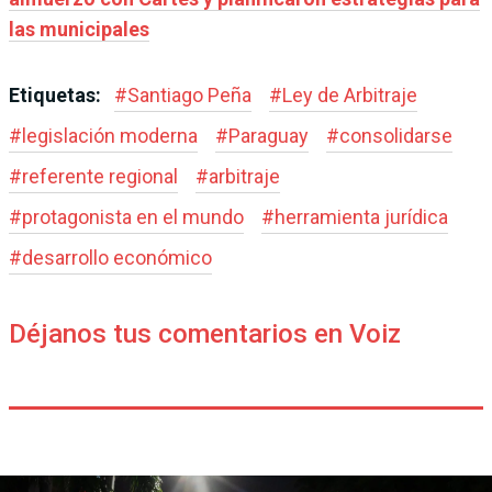
las municipales
Etiquetas:
#
Santiago Peña
#
Ley de Arbitraje
#
legislación moderna
#
Paraguay
#
consolidarse
#
referente regional
#
arbitraje
#
protagonista en el mundo
#
herramienta jurídica
#
desarrollo económico
Déjanos tus comentarios en Voiz