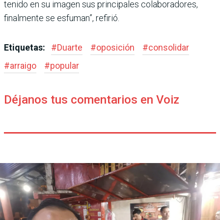
tenido en su imagen sus principales colabora­dores,
finalmente se esfu­man”, refirió.
Etiquetas:
#
Duarte
#
oposición
#
consolidar
#
arraigo
#
popular
Déjanos tus comentarios en Voiz