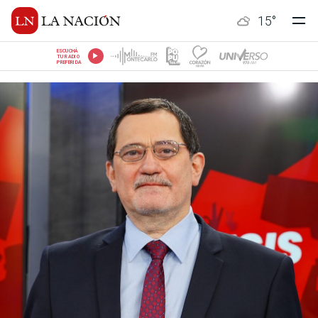
15
°
ESCUCHÁ
TU RADIO
PREFERIDA