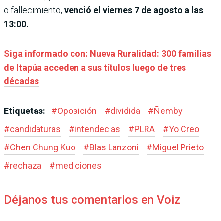
o fallecimiento,
venció el viernes 7 de agosto a las
13:00.
Siga informado con: Nueva Ruralidad: 300 familias
de Itapúa acceden a sus títulos luego de tres
décadas
Etiquetas:
#
Oposición
#
dividida
#
Ñemby
#
candidaturas
#
intendecias
#
PLRA
#
Yo Creo
#
Chen Chung Kuo
#
Blas Lanzoni
#
Miguel Prieto
#
rechaza
#
mediciones
Déjanos tus comentarios en Voiz