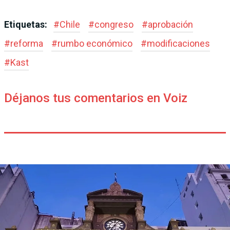
Etiquetas:
#
Chile
#
congreso
#
aprobación
#
reforma
#
rumbo económico
#
modificaciones
#
Kast
Déjanos tus comentarios en Voiz