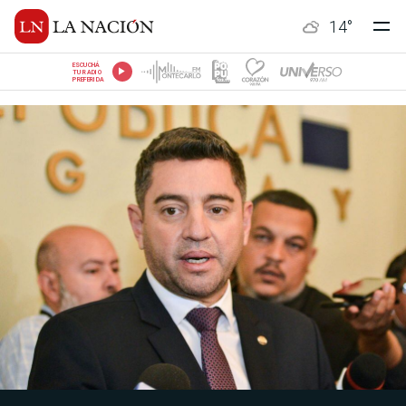
14
°
ESCUCHÁ
TU RADIO
PREFERIDA