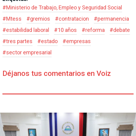
#
Ministerio de Trabajo, Empleo y Seguridad Social
#
Mtess
#
gremios
#
contratacion
#
permanencia
#
estabilidad laboral
#
10 años
#
reforma
#
debate
#
tres partes
#
estado
#
empresas
#
sector empresarial
Déjanos tus comentarios en Voiz