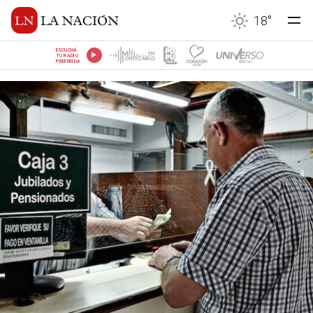
18
°
ESCUCHÁ
TU RADIO
PREFERIDA