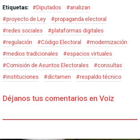
Etiquetas:
#
Diputados
#
analizan
#
proyecto de Ley
#
propaganda electoral
#
redes sociales
#
plataformas digitales
#
regulación
#
Código Electoral
#
modernización
#
medios tradicionales
#
espacios virtuales
#
Comisión de Asuntos Electorales
#
consultas
#
instituciones
#
dictamen
#
respaldo técnico
Déjanos tus comentarios en Voiz