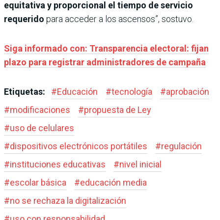
equitativa y proporcional el tiempo de servicio
requerido
para acceder a los ascensos”, sostuvo.
Siga informado con: Transparencia electoral: fijan
plazo para registrar administradores de campaña
Etiquetas:
#
Educación
#
tecnología
#
aprobación
#
modificaciones
#
propuesta de Ley
#
uso de celulares
#
dispositivos electrónicos portátiles
#
regulación
#
instituciones educativas
#
nivel inicial
#
escolar básica
#
educación media
#
no se rechaza la digitalización
#
uso con responsabilidad