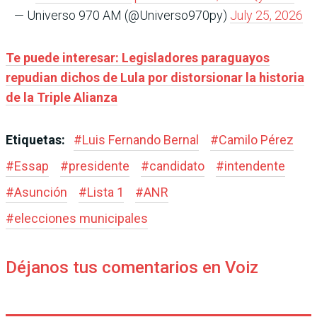
— Universo 970 AM (@Universo970py)
July 25, 2026
Te puede interesar: Legisladores paraguayos
repudian dichos de Lula por distorsionar la historia
de la Triple Alianza
Etiquetas:
#
Luis Fernando Bernal
#
Camilo Pérez
#
Essap
#
presidente
#
candidato
#
intendente
#
Asunción
#
Lista 1
#
ANR
#
elecciones municipales
Déjanos tus comentarios en Voiz