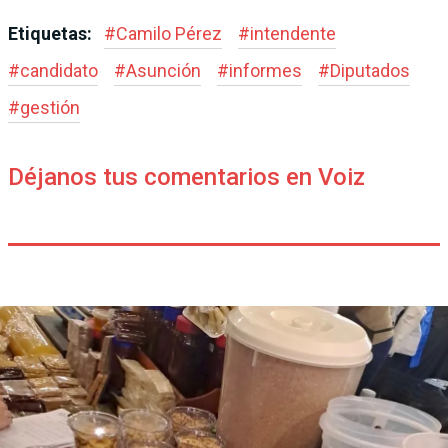
Etiquetas:
#
Camilo Pérez
#
intendente
#
candidato
#
Asunción
#
informes
#
Diputados
#
gestión
Déjanos tus comentarios en Voiz