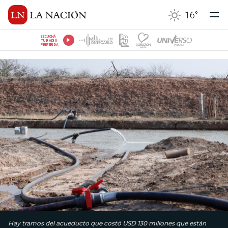
16
°
ESCUCHÁ
TU RADIO
PREFERIDA
Hay tramos del acueducto que costó USD 130 millones que están