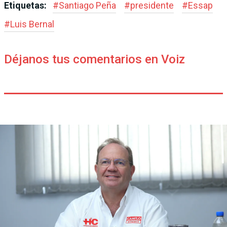
Etiquetas:
#
Santiago Peña
#
presidente
#
Essap
#
Luis Bernal
Déjanos tus comentarios en Voiz