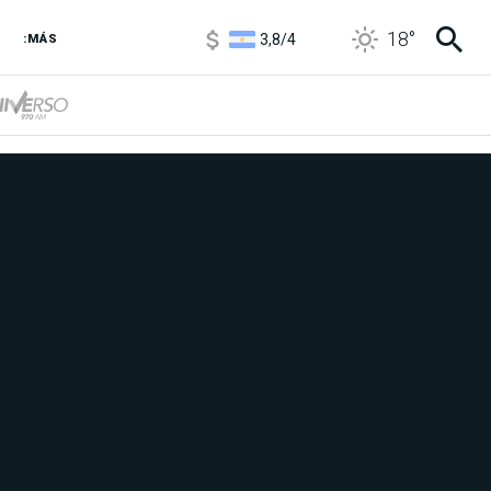
3,8
/
4
18
°
6850
/
7200
:MÁS
5900
/
5960