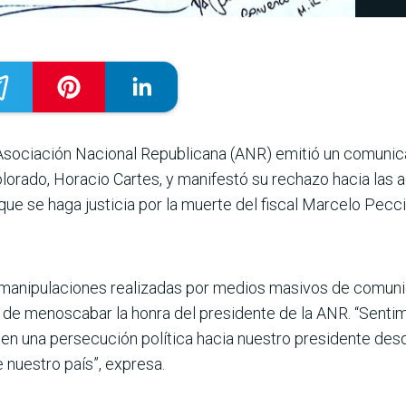
 Asociación Nacional Republicana (ANR) emitió un comunic
olorado, Horacio Cartes, y manifestó su rechazo hacia las 
e se haga justicia por la muerte del fis­cal Marcelo Pecci
 manipulacio­nes realizadas por medios masivos de comunic
tan de menoscabar la honra del presidente de la ANR. “Sen
en una persecución política hacia nuestro pre­sidente des
 nues­tro país”, expresa.