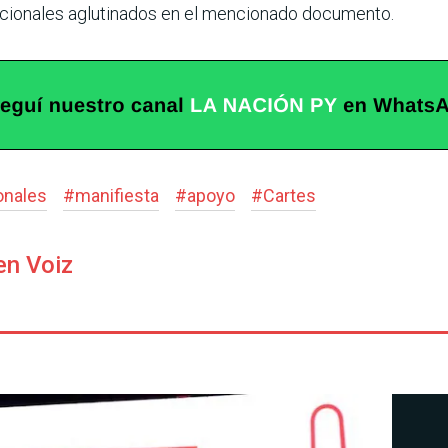
encionales aglutinados en el mencionado documento.
onales
#
manifiesta
#
apoyo
#
Cartes
en Voiz