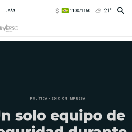
1100
/
1160
21
°
3,8
/
4
:MÁS
6850
/
7200
5900
/
5960
POLÍTICA - EDICIÓN IMPRESA
n solo equipo de
eguridad durante