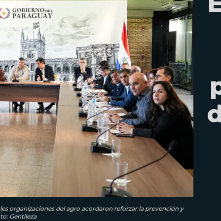
d
ales organizaciones del agro acordaron reforzar la prevención y
o: Gentileza