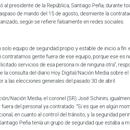
al presidente de la República, Santiago Peña, durante to
traspaso de mando del 15 de agosto, desmiente la contrata
ganizado, según se refiere falsamente en redes sociales.
olo equipo de seguridad propio y estable de inicio a fin: e
i contratamos gente fuera de ese equipo, porque ese es n
itado servicios de esa persona ni de ninguna otra”, resp
te la consulta del diario Hoy Digital/Nación Media sobre e
r a las elecciones generales del pasado 30 de abril.
ción/Nación Media, el coronel (SR) José Schinini, igualme
r fuera del personal ya contratado. “Si es que en algún m
onal, en cuanto al control del tránsito, y la seguridad peri
Santiago Peña tenía un grupo de seguridad que estaba a mi