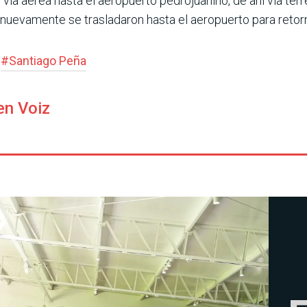
vía aérea hasta el aeropuerto pedrojuanino, de ahí vía terre
 nuevamente se trasladaron hasta el aeropuerto para retornar
#
Santiago Peña
en Voiz