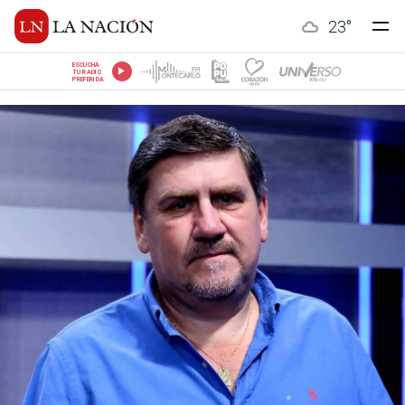
23
°
ESCUCHÁ
TU RADIO
PREFERIDA