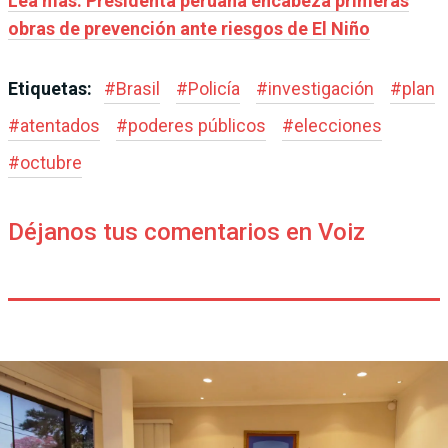
Lea más:
Presidenta peruana encabeza primeras
obras de prevención ante riesgos de El Niño
Etiquetas:
#
Brasil
#
Policía
#
investigación
#
plan
#
atentados
#
poderes públicos
#
elecciones
#
octubre
Déjanos tus comentarios en Voiz