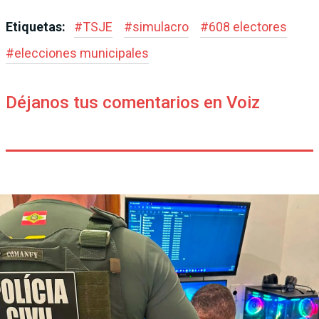
Etiquetas:
#
TSJE
#
simulacro
#
608 electores
#
elecciones municipales
Déjanos tus comentarios en Voiz