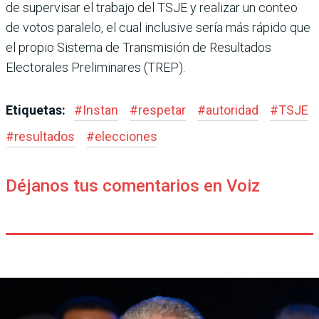
de supervisar el trabajo del TSJE y realizar un conteo
de votos paralelo, el cual inclu­sive sería más rápido que
el propio Sistema de Transmi­sión de Resultados
Electora­les Preliminares (TREP).
Etiquetas:
#
Instan
#
respetar
#
autoridad
#
TSJE
#
resultados
#
elecciones
Déjanos tus comentarios en Voiz