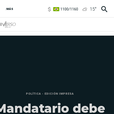
1100
/
1160
15
°
3,8
/
4
:MÁS
6850
/
7200
5900
/
5960
POLÍTICA - EDICIÓN IMPRESA
Mandatario debe