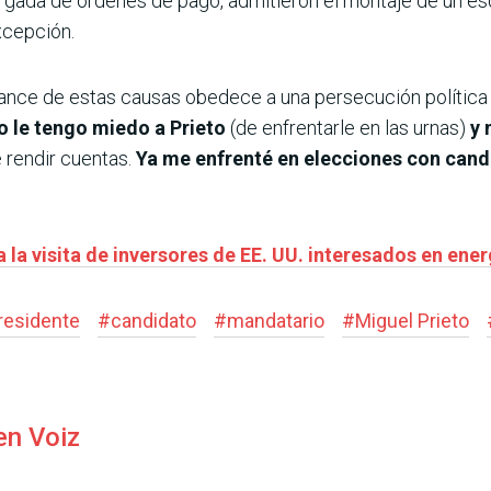
rgada de órdenes de pago, admitieron el montaje de un 
xcepción.
avance de estas causas obedece a una persecución polític
o le tengo miedo a Prieto
(de enfrentarle en las urnas)
y 
e rendir cuentas.
Ya me enfrenté en elecciones con candid
 la visita de inversores de EE. UU. interesados en ener
residente
#
candidato
#
mandatario
#
Miguel Prieto
en Voiz