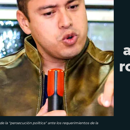
r
e la "persecución política" ante los requerimientos de la