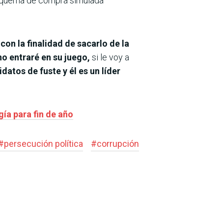
esquema de compra simulada
a
con la finalidad de sacarlo de la
no entraré en su juego,
si le voy a
atos de fuste y él es un líder
gía para fin de año
#
persecución política
#
corrupción