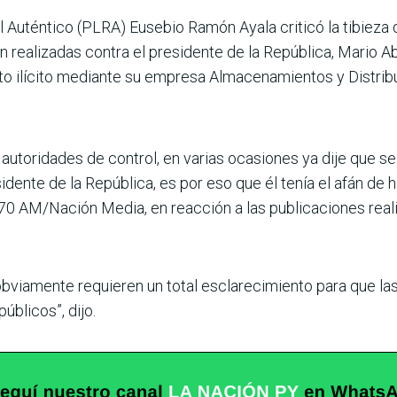
al Auténtico (PLRA) Eusebio Ramón Ayala criticó la tibieza
 rea­lizadas contra el presidente de la República, Mario Ab
to ilícito mediante su empresa Almacenamien­tos y Distribu
autoridades de control, en varias ocasiones ya dije que se 
sidente de la Repú­blica, es por eso que él tenía el afán de 
970 AM/Nación Media, en reacción a las publicaciones reali
iamente requieren un total esclarecimiento para que las
úblicos”, dijo.