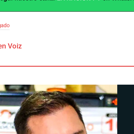
gado
en Voiz