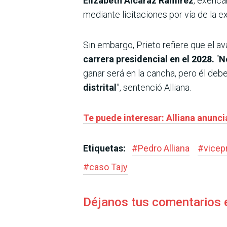
Elizabeth Alcaraz Ramírez
, exenca
mediante licitaciones por vía de la e
Sin embargo, Prieto refiere que el 
carrera presidencial en el 2028.
“
N
ganar será en la cancha, pero él deb
distrital
”, sentenció Alliana.
Te puede interesar: Alliana anuncia
Etiquetas:
#
Pedro Alliana
#
vicep
#
caso Tajy
Déjanos tus comentarios 