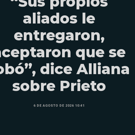
“Sus propios
aliados le
entregaron,
aceptaron que se
obó”, dice Alliana
sobre Prieto
6 DE AGOSTO DE 2026 10:41