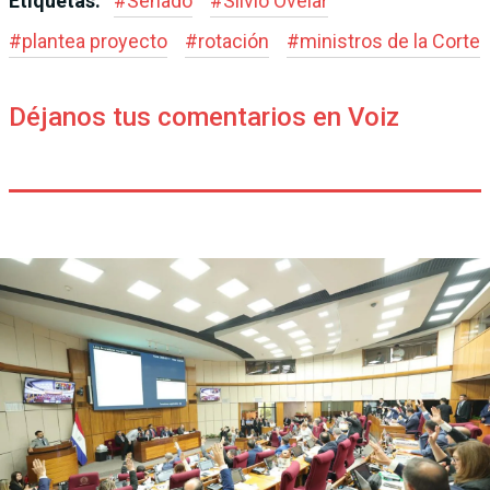
Etiquetas:
#
Senado
#
Silvio Ovelar
#
plantea proyecto
#
rotación
#
ministros de la Corte
Déjanos tus comentarios en Voiz