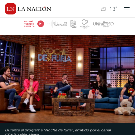
13
°
ESCUCHÁ
TU RADIO
PREFERIDA
Durante el programa “Noche de furia”, emitido por el canal
GEN/Nación Media.