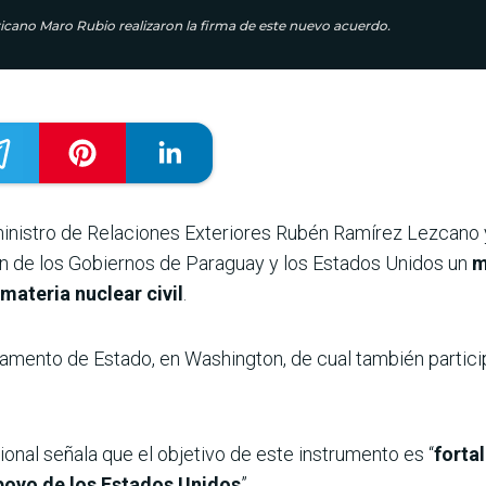
icano Maro Rubio realizaron la firma de este nuevo acuerdo.
el ministro de Relaciones Exteriores Rubén Ramírez Lezcano
ón de los Gobiernos de Paraguay y los Estados Unidos un
m
materia nuclear civil
.
amento de Estado, en Washington, de cual también particip
acional señala que el objetivo de este instrumento es “
forta
poyo de los Estados Unidos
”.