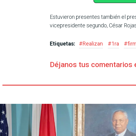
Estuvieron presentes tam­bién el presi
vicepre­sidente segundo, César Rojas
Etiquetas:
#
Realizan
#
1ra
#
fir
Déjanos tus comentarios 