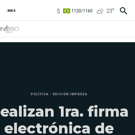
1120
/
1160
23
°
3,6
/
3,9
:MÁS
6850
/
7200
5920
/
5970
POLÍTICA - EDICIÓN IMPRESA
ealizan 1ra. firma
electrónica de