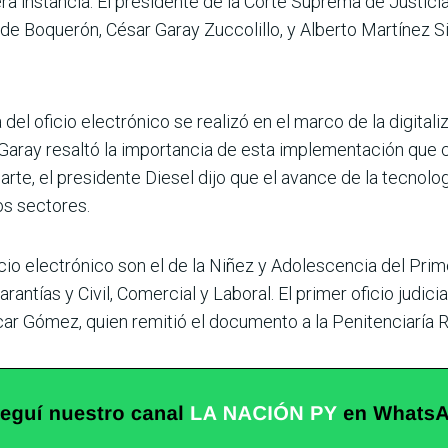
a instancia. El presi­dente de la Corte Suprema de Justicia
e Boquerón, César Garay Zuc­colillo, y Alberto Martínez S
el oficio elec­trónico se realizó en el marco de la digitali
o Garay resaltó la importancia de esta imple­mentación que
parte, el presidente Diesel dijo que el avance de la tecno­lo
os sectores.
cio electrónico son el de la Niñez y Adolescencia del Prim
ntías y Civil, Comercial y Laboral. El primer oficio judicial
scar Gómez, quien remitió el documento a la Penitencia­ría