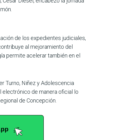
, César Diesel, enca­bezó la jornada
imón.
zación de los expedientes judiciales,
 contribuye al mejoramiento del
gía permite acelerar tam­bién en el
er Turno, Niñez y Ado­lescencia
 electró­nico de manera oficial lo
 Regional de Concepción.