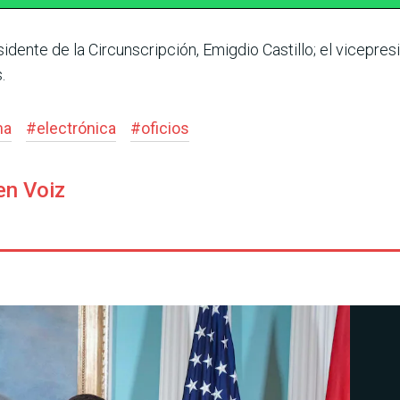
dente de la Cir­cunscripción, Emigdio Casti­llo; el vicepres
.
ma
#
electrónica
#
oficios
en Voiz