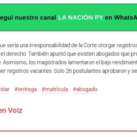
e sería una irres­ponsabilidad de la Corte otor­gar registr
r el derecho. También apuntó que existen abogados que p
 Asimismo, los magis­trados lamentaron el bajo rendimient
­ner registros vacantes. Solo 26 postulantes aprobaron y s
mitar
#
entrega
#
matrícula
#
abogado
en Voiz