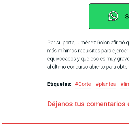
Por su parte, Jiménez Rolón afirmó qu
más míni­mos requisitos para ejerce
equivocados y que eso es muy grave.
al último concurso abierto para obte
Etiquetas:
#
Corte
#
plantea
#
li
Déjanos tus comentarios 