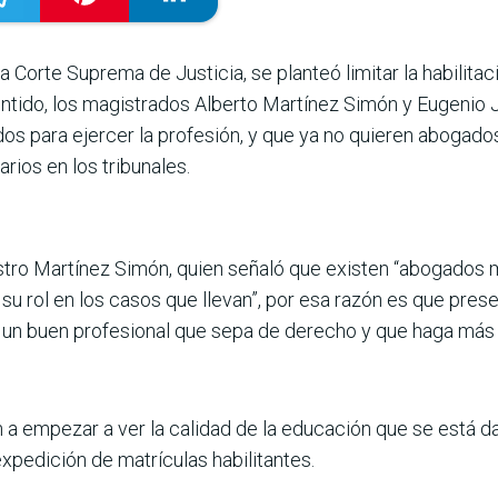
la Corte Suprema de Justicia, se planteó limitar la habilita­
ntido, los magis­trados Alberto Martínez Simón y Eugenio 
os para ejercer la profesión, y que ya no quie­ren aboga
iarios en los tribunales.
istro Martínez Simón, quien señaló que existen “abo­gados
 su rol en los casos que llevan”, por esa razón es que pres
 un buen profesional que sepa de derecho y que haga más l
a empezar a ver la cali­dad de la educación que se está da
expedición de matrículas habilitantes.