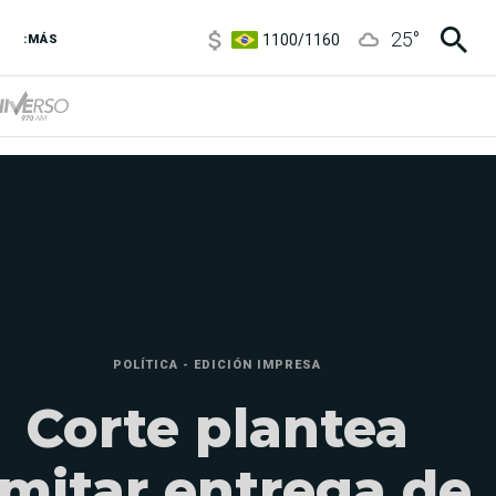
1100
/
1160
25
°
3,6
/
3,9
:MÁS
6850
/
7200
5900
/
5960
POLÍTICA - EDICIÓN IMPRESA
Corte plantea
imitar entrega de