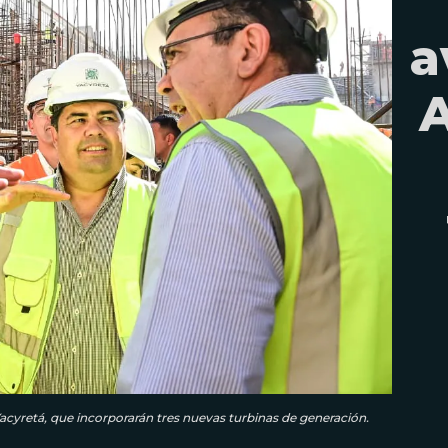
a
A
acyretá, que incorporarán tres nuevas turbinas de generación.