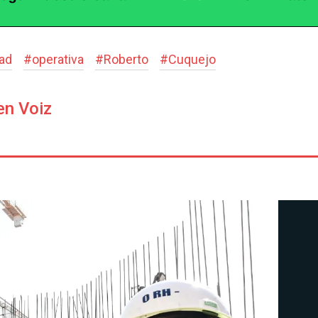
ad
#
operativa
#
Roberto
#
Cuquejo
en Voiz