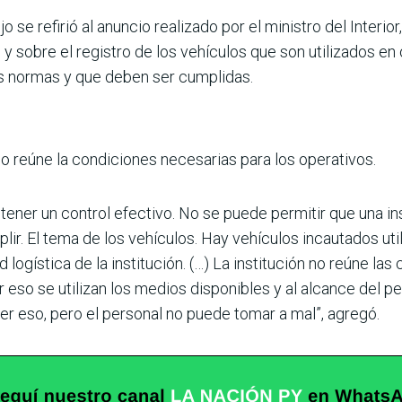
o se refirió al anuncio realizado por el ministro del Interior
s y sobre el registro de los vehículos que son utilizados en
sus normas y que deben ser cumplidas.
no reúne la condiciones necesa­rias para los operativos.
tener un control efectivo. No se puede per­mitir que una ins
r. El tema de los vehí­culos. Hay vehículos incauta­dos uti
d logística de la institución. (…) La ins­titución no reúne la
r eso se utilizan los medios disponibles y al alcance del pe
cer eso, pero el personal no puede tomar a mal”, agregó.