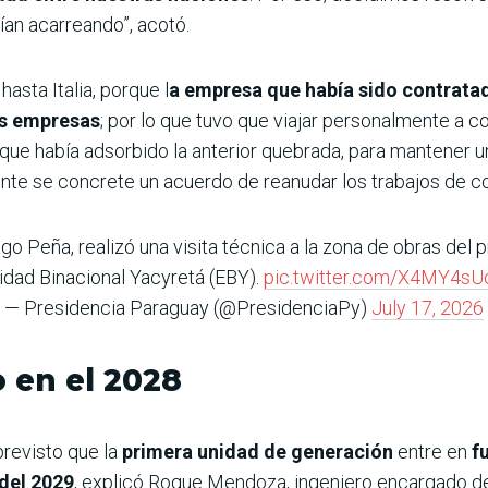
ían acarreando”, acotó.
asta Italia, porque l
a empresa que había sido contratad
as empresas
; por lo que tuvo que viajar personalmente a 
que había adsorbido la anterior quebrada, para mantener u
nte se concrete un acuerdo de reanudar los trabajos de c
ago Peña, realizó una visita técnica a la zona de obras del 
idad Binacional Yacyretá (EBY).
pic.twitter.com/X4MY4sU
— Presidencia Paraguay (@PresidenciaPy)
July 17, 2026
 en el 2028
previsto que la
primera unidad de generación
entre en
f
 del 2029
, explicó Roque Mendoza, ingeniero encargado de