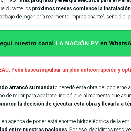
significar
más progreso y energía eléctrica para el Par
ue durante los
próximos meses comience la instalación 
rabajo de ingeniería realmente impresionante", señaló el p
EAU, Peña busca impulsar un plan anticorrupción y opti
ndo arrancó su mandat
o heredó esta obra del gobierno a
mo de mirar para adelante, indicó que al momento que asum
omaron la decisión de ejecutar esta obra y llevarla a t
 en agenda de poner está enorme hidroeléctrica de la enti
ad entre nuestras naciones
. Por eso, decidimos resolv