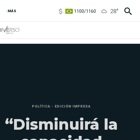
1100
/
1160
28
°
3,8
/
4
:MÁS
6850
/
7200
5900
/
5960
POLÍTICA - EDICIÓN IMPRESA
“Disminuirá la