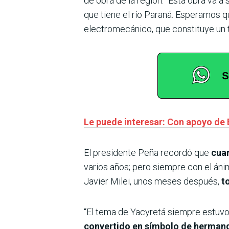
de obra de la región. “Esta obra va a 
que tiene el río Paraná. Esperamos q
electromecánico, que constituye un t
Le puede interesar: Con apoyo de 
El presidente Peña recordó que
cua
varios años; pero siempre con el áni
Javier Milei, unos meses después,
t
“El tema de Yacyretá siempre estuvo
convertido en símbolo de hermand