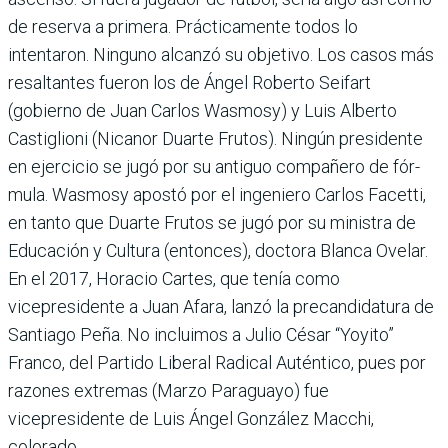
de reserva a pri­mera. Prácticamente todos lo
intentaron. Ninguno alcanzó su objetivo. Los casos más
resaltantes fue­ron los de Ángel Roberto Sei­fart
(gobierno de Juan Car­los Wasmosy) y Luis Alberto
Castiglioni (Nicanor Duarte Frutos). Ningún presidente
en ejercicio se jugó por su antiguo compañero de fór­
mula. Wasmosy apostó por el ingeniero Carlos Facetti,
en tanto que Duarte Frutos se jugó por su ministra de
Edu­cación y Cultura (entonces), doctora Blanca Ovelar.
En el 2017, Horacio Cartes, que tenía como
vicepresidente a Juan Afara, lanzó la precan­didatura de
Santiago Peña. No incluimos a Julio César “Yoyito”
Franco, del Par­tido Liberal Radical Autén­tico, pues por
razones extre­mas (Marzo Paraguayo) fue
vicepresidente de Luis Ángel González Macchi,
colorado.