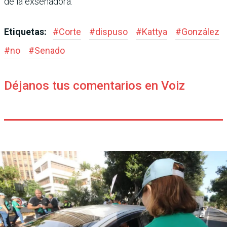
de la exsenadora.
Etiquetas:
#
Corte
#
dispuso
#
Kattya
#
González
#
no
#
Senado
Déjanos tus comentarios en Voiz