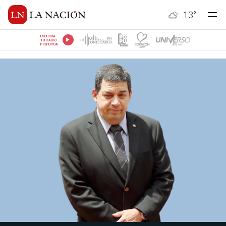
13
°
ESCUCHÁ
TU RADIO
PREFERIDA