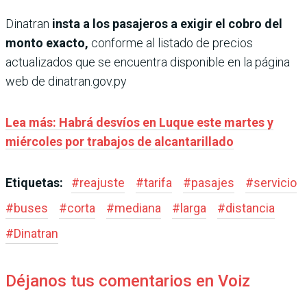
Dinatran
insta a los pasajeros a exigir el cobro del
monto exacto,
conforme al listado de precios
actualizados que se encuentra disponible en la página
web de dinatran.gov.py
Lea más: Habrá desvíos en Luque este martes y
miércoles por trabajos de alcantarillado
Etiquetas:
#
reajuste
#
tarifa
#
pasajes
#
servicio
#
buses
#
corta
#
mediana
#
larga
#
distancia
#
Dinatran
Déjanos tus comentarios en Voiz