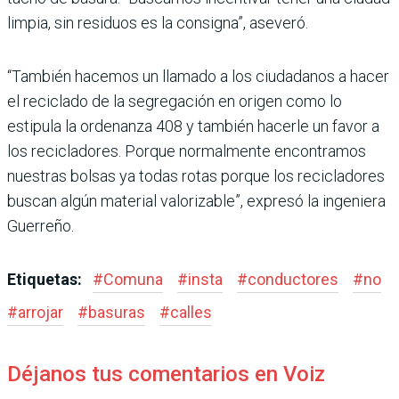
limpia, sin residuos es la con­signa”, aseveró.
“También hacemos un lla­mado a los ciudadanos a hacer
el reciclado de la segregación en origen como lo
estipula la ordenanza 408 y también hacerle un favor a
los recicla­dores. Porque normalmente encontramos
nuestras bolsas ya todas rotas porque los reci­cladores
buscan algún mate­rial valorizable”, expresó la ingeniera
Guerreño.
Etiquetas:
#
Comuna
#
insta
#
conductores
#
no
#
arrojar
#
basuras
#
calles
Déjanos tus comentarios en Voiz