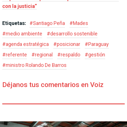
con la justicia”
Etiquetas:
#
Santiago Peña
#
Mades
#
medio ambiente
#
desarrollo sostenible
#
agenda estratégica
#
posicionar
#
Paraguay
#
referente
#
regional
#
respaldo
#
gestión
#
ministro Rolando De Barros
Déjanos tus comentarios en Voiz