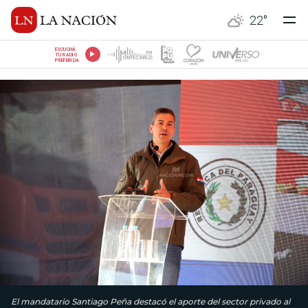
22
°
ESCUCHÁ
TU RADIO
PREFERIDA
El mandatario Santiago Peña destacó el aporte del sector privado al