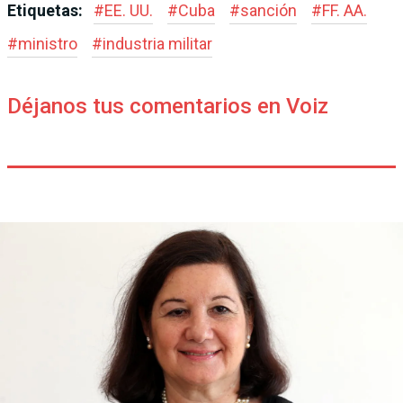
Etiquetas:
#
EE. UU.
#
Cuba
#
sanción
#
FF. AA.
#
ministro
#
industria militar
Déjanos tus comentarios en Voiz