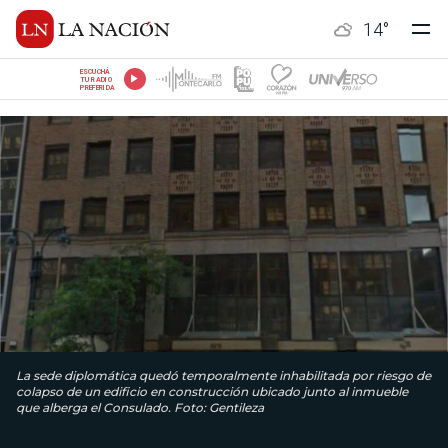
14
°
ESCUCHÁ
TU RADIO
PREFERIDA
La sede diplomática quedó temporalmente inhabilitada por riesgo de
colapso de un edificio en construcción ubicado junto al inmueble
que alberga el Consulado. Foto: Gentileza