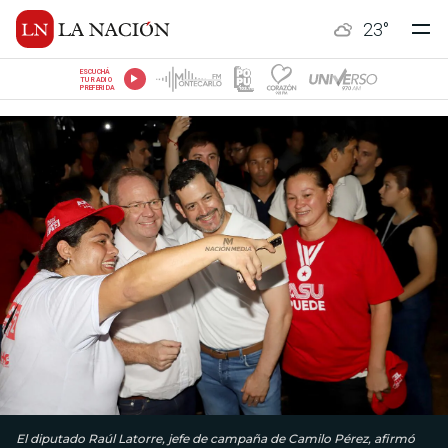
23
°
ESCUCHÁ
TU RADIO
PREFERIDA
El diputado Raúl Latorre, jefe de campaña de Camilo Pérez, afirmó