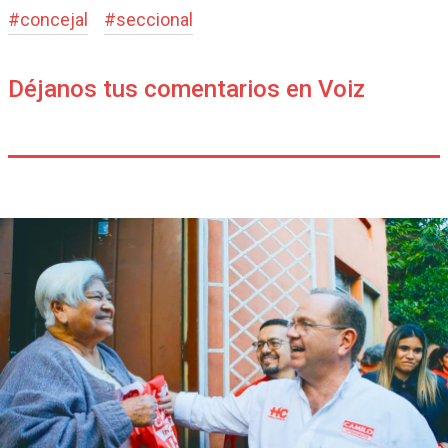
#
concejal
#
seccional
Déjanos tus comentarios en Voiz