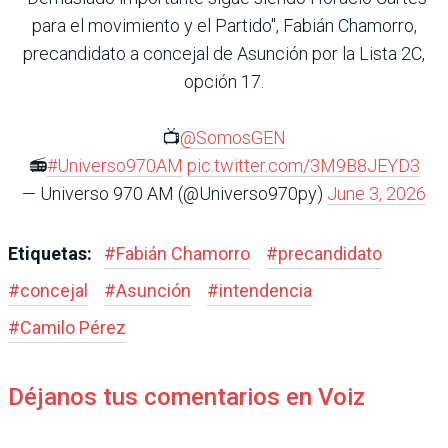
para el movimiento y el Partido", Fabián Chamorro,
precandidato a concejal de Asunción por la Lista 2C,
opción 17.
📺
@SomosGEN
📻
#Universo970AM
pic.twitter.com/3M9B8JEYD3
— Universo 970 AM (@Universo970py)
June 3, 2026
Etiquetas:
#
Fabián Chamorro
#
precandidato
#
concejal
#
Asunción
#
intendencia
#
Camilo Pérez
Déjanos tus comentarios en Voiz