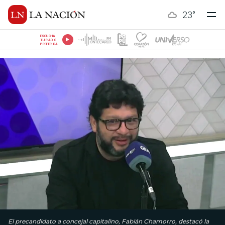
23
°
ESCUCHÁ
TU RADIO
PREFERIDA
El precandidato a concejal capitalino, Fabián Chamorro, destacó la