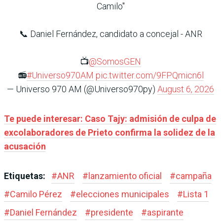
Camilo"
📞 Daniel Fernández, candidato a concejal - ANR
📺
@SomosGEN
📻
#Universo970AM
pic.twitter.com/9FPQmicn6l
— Universo 970 AM (@Universo970py)
August 6, 2026
Te puede interesar: Caso Tajy: admisión de culpa de
excolaboradores de Prieto confirma la solidez de la
acusación
Etiquetas:
#
ANR
#
lanzamiento oficial
#
campaña
#
Camilo Pérez
#
elecciones municipales
#
Lista 1
#
Daniel Fernández
#
presidente
#
aspirante