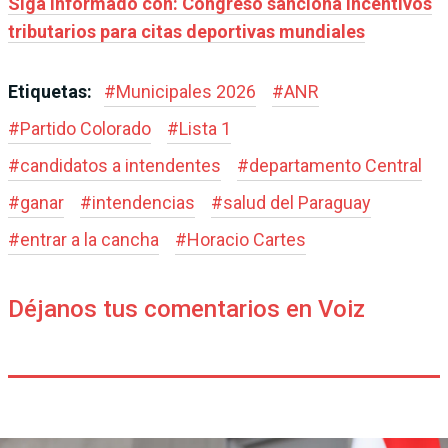
Siga informado con: Congreso sanciona incentivos
tributarios para citas deportivas mundiales
Etiquetas:
#
Municipales 2026
#
ANR
#
Partido Colorado
#
Lista 1
#
candidatos a intendentes
#
departamento Central
#
ganar
#
intendencias
#
salud del Paraguay
#
entrar a la cancha
#
Horacio Cartes
Déjanos tus comentarios en Voiz