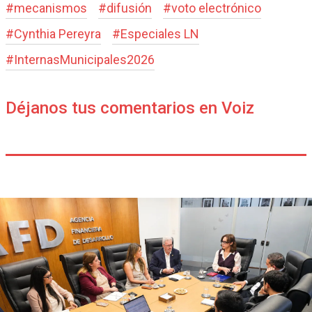
#
mecanismos
#
difusión
#
voto electrónico
#
Cynthia Pereyra
#
Especiales LN
#
InternasMunicipales2026
Déjanos tus comentarios en Voiz