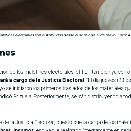
aletines electorales son distribuidos desde el domingo 31 de mayo. Foto: A
ines
ción de los maletines electorales, el TEP también ya cerró l
ará a cargo de la Justicia Electoral
. “El día jueves (28
 se iniciaron los primeros traslados de los materiales qu
 indicó Brizuela. Posteriormente, se irán distribuyendo a to
 de la Justicia Electoral, puesto que la carga de los male
obres, insumos
, eso ya fue realizado íntegramente en sede 