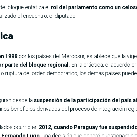
el bloque enfatiza el
rol del parlamento como un celos
nalizado el encuentro, el diputado.
ica
 en 1998
por los países del Mercosur, establece que la vig
r parte del bloque regional.
En la práctica, el acuerdo p
o ruptura del orden democrático, los demás países pueden 
guran desde la
suspensión de la participación del país
a
unos beneficios derivados del proceso de integración regio
dados ocurrió en
2012, cuando Paraguay fue suspendi
e Fernando Lugo,
una decisión que generó cuestionamient