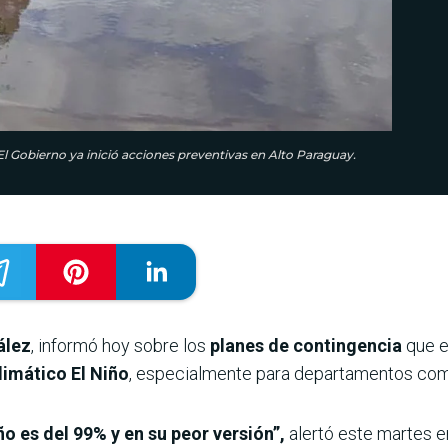
El Gobierno ya inició acciones preventivas en Alto Paraguay.
ález
, informó hoy sobre los
planes de contingencia
que e
imático El Niño
, especialmente para departamentos com
ño es del 99% y en su peor versión”,
alertó este martes e