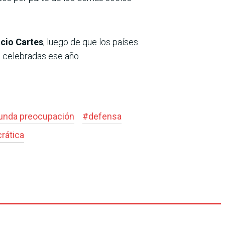
acio Cartes
, luego de que los países
 celebradas ese año.
unda preocupación
#
defensa
rática