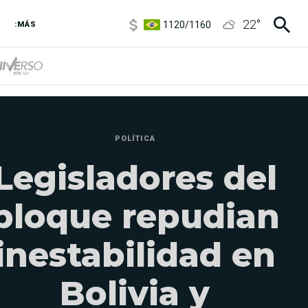
1120
/
1160
22
°
:MÁS
3,6
/
3,9
6850
/
7200
5920
/
5970
POLÍTICA
Legisladores del
bloque repudian
inestabilidad en
Bolivia y