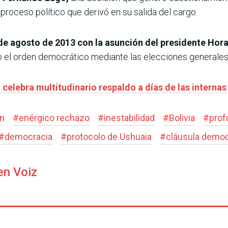
proceso político que derivó en su salida del cargo.
 de agosto de 2013 con la asunción del presidente Hor
o el orden democrático mediante las elecciones generales
celebra multitudinario respaldo a días de las internas
ón
#
enérgico rechazo
#
inestabilidad
#
Bolivia
#
prof
#
democracia
#
protocolo de Ushuaia
#
cláusula democ
en Voiz