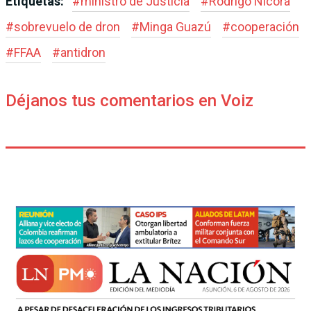
Etiquetas:
#
ministro de Justicia
#
Rodrigo Nicora
#
sobrevuelo de dron
#
Minga Guazú
#
cooperación
#
FFAA
#
antidron
Déjanos tus comentarios en Voiz