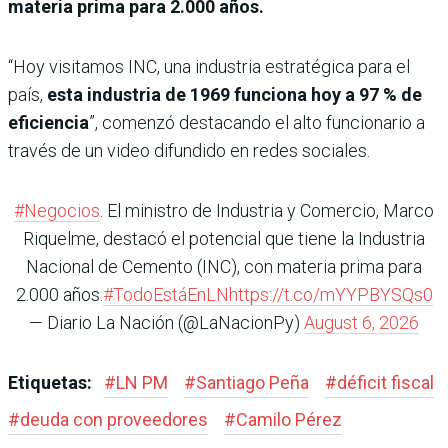
materia prima para 2.000 años.
“Hoy visitamos INC, una industria estratégica para el
país,
esta industria de 1969 funciona hoy a 97 % de
eficiencia
”, comenzó destacando el alto funcionario a
través de un video difundido en redes sociales.
#Negocios
. El ministro de Industria y Comercio, Marco
Riquelme, destacó el potencial que tiene la Industria
Nacional de Cemento (INC), con materia prima para
2.000 años.
#TodoEstáEnLN
https://t.co/mYYPBYSQs0
— Diario La Nación (@LaNacionPy)
August 6, 2026
Etiquetas:
#
LN PM
#
Santiago Peña
#
déficit fiscal
#
deuda con proveedores
#
Camilo Pérez