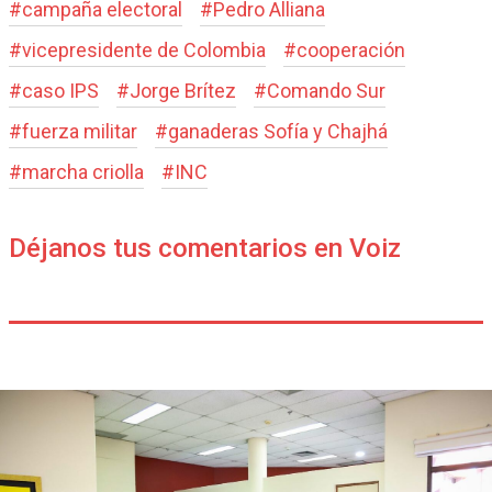
#
campaña electoral
#
Pedro Alliana
#
vicepresidente de Colombia
#
cooperación
#
caso IPS
#
Jorge Brítez
#
Comando Sur
#
fuerza militar
#
ganaderas Sofía y Chajhá
#
marcha criolla
#
INC
Déjanos tus comentarios en Voiz