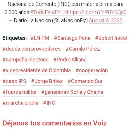
Nacional de Cemento (INC), con materia prima para
2.000 años.
#TodoEstáEnLN
https://t.co/mYYPBYSQs0
— Diario La Nación (@LaNacionPy)
August 6, 2026
Etiquetas:
#
LN PM
#
Santiago Peña
#
déficit fiscal
#
deuda con proveedores
#
Camilo Pérez
#
campaña electoral
#
Pedro Alliana
#
vicepresidente de Colombia
#
cooperación
#
caso IPS
#
Jorge Brítez
#
Comando Sur
#
fuerza militar
#
ganaderas Sofía y Chajhá
#
marcha criolla
#
INC
Déjanos tus comentarios en Voiz