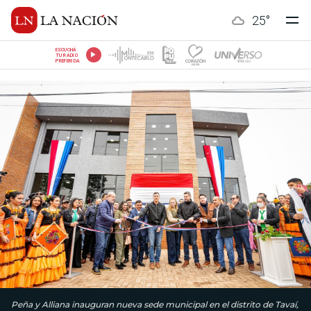
25
°
ESCUCHÁ
TU RADIO
PREFERIDA
Peña y Alliana inauguran nueva sede municipal en el distrito de Tavaí,