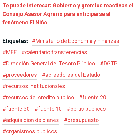
Te puede interesar: Gobierno y gremios reactivan el
Consejo Asesor Agrario para anticiparse al
fenómeno El Niño
Etiquetas:
#
Ministerio de Economía y Finanzas
#
MEF
#
calendario transferencias
#
Dirección General del Tesoro Público
#
DGTP
#
proveedores
#
acreedores del Estado
#
recursos institucionales
#
recursos del credito publico
#
fuente 20
#
fuente 30
#
fuente 10
#
obras publicas
#
adquisicion de bienes
#
presupuesto
#
organismos publicos