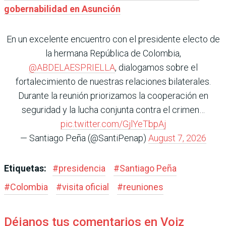
gobernabilidad en Asunción
En un excelente encuentro con el presidente electo de
la hermana República de Colombia,
@ABDELAESPRIELLA
, dialogamos sobre el
fortalecimiento de nuestras relaciones bilaterales.
Durante la reunión priorizamos la cooperación en
seguridad y la lucha conjunta contra el crimen…
pic.twitter.com/GjlYeTbpAj
— Santiago Peña (@SantiPenap)
August 7, 2026
Etiquetas:
#
presidencia
#
Santiago Peña
#
Colombia
#
visita oficial
#
reuniones
Déjanos tus comentarios en Voiz