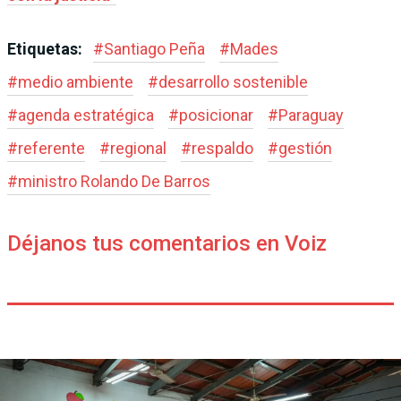
Etiquetas:
#
Santiago Peña
#
Mades
#
medio ambiente
#
desarrollo sostenible
#
agenda estratégica
#
posicionar
#
Paraguay
#
referente
#
regional
#
respaldo
#
gestión
#
ministro Rolando De Barros
Déjanos tus comentarios en Voiz