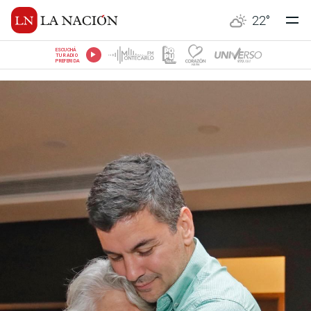
22
°
ESCUCHÁ
TU RADIO
PREFERIDA