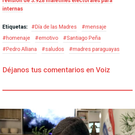
revisión de 3.928 maletines electorales para
internas
Etiquetas:
#
Día de las Madres
#
mensaje
#
homenaje
#
emotivo
#
Santiago Peña
#
Pedro Alliana
#
saludos
#
madres paraguayas
Déjanos tus comentarios en Voiz